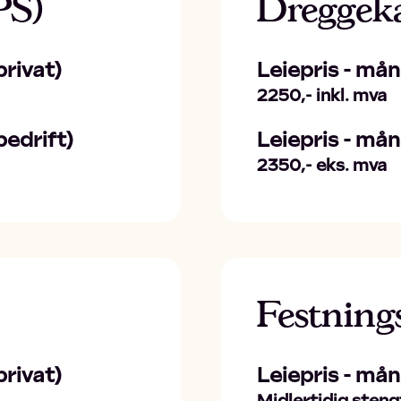
PS)
Dreggek
rivat)
Leiepris - må
2250,- inkl. mva
edrift)
Leiepris - må
2350,- eks. mva
Festnin
rivat)
Leiepris - må
Midlertidig steng