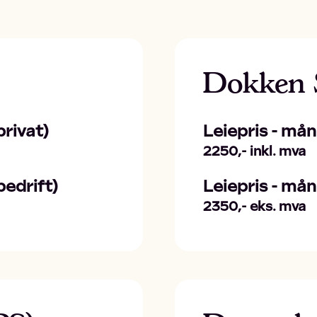
Dokken S
rivat)
Leiepris - må
2250,- inkl. mva
edrift)
Leiepris - må
2350,- eks. mva