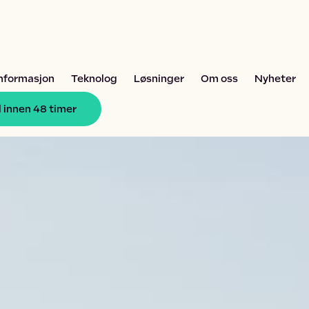
informasjon
Teknolog
Løsninger
Om oss
Nyheter
 innen 48 timer