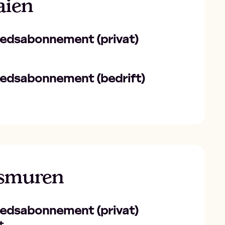
aien
nedsabonnement (privat)
nedsabonnement (bedrift)
gsmuren
nedsabonnement (privat)
t